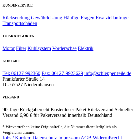
KUNDENSERVICE
Rücksendung
Gewährleistung
Häufige Fragen
Ersatzteilanfrage
Transportschäden
TOP-KATEGORIEN
Motor
Filter
Kühlsystem
Vorderachse
Elektrik
KONTAKT
Tel: 06127-992360
Fax: 06127-9923629
info@schlepper-teile.de
Frankfurter Straße 14
D - 65527 Niedernhausen
VERSAND
90 Tage Rückgaberecht
Kostenloser Paket Rückversand
Schneller
Versand
6,90 € für Paketversand innerhalb Deutschland
* Wir vertreiben keine Originalteile, die Nummer dient lediglich als
Vergleichsnummer.
Jobs / Karriere
Datenschutz
Impressum
AGB
Widerrufsrecht