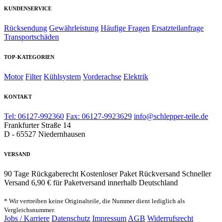
KUNDENSERVICE
Rücksendung
Gewährleistung
Häufige Fragen
Ersatzteilanfrage
Transportschäden
TOP-KATEGORIEN
Motor
Filter
Kühlsystem
Vorderachse
Elektrik
KONTAKT
Tel: 06127-992360
Fax: 06127-9923629
info@schlepper-teile.de
Frankfurter Straße 14
D - 65527 Niedernhausen
VERSAND
90 Tage Rückgaberecht
Kostenloser Paket Rückversand
Schneller
Versand
6,90 € für Paketversand innerhalb Deutschland
* Wir vertreiben keine Originalteile, die Nummer dient lediglich als
Vergleichsnummer.
Jobs / Karriere
Datenschutz
Impressum
AGB
Widerrufsrecht