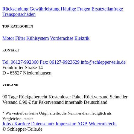
Rücksendung
Gewährleistung
Häufige Fragen
Ersatzteilanfrage
Transportschäden
TOP-KATEGORIEN
Motor
Filter
Kühlsystem
Vorderachse
Elektrik
KONTAKT
Tel: 06127-992360
Fax: 06127-9923629
info@schlepper-teile.de
Frankfurter Straße 14
D - 65527 Niedernhausen
VERSAND
90 Tage Rückgaberecht
Kostenloser Paket Rückversand
Schneller
Versand
6,90 € für Paketversand innerhalb Deutschland
* Wir vertreiben keine Originalteile, die Nummer dient lediglich als
Vergleichsnummer.
Jobs / Karriere
Datenschutz
Impressum
AGB
Widerrufsrecht
© Schlepper-Teile.de