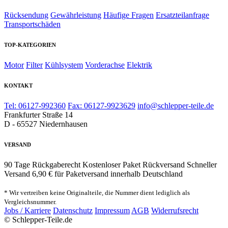
Rücksendung
Gewährleistung
Häufige Fragen
Ersatzteilanfrage
Transportschäden
TOP-KATEGORIEN
Motor
Filter
Kühlsystem
Vorderachse
Elektrik
KONTAKT
Tel: 06127-992360
Fax: 06127-9923629
info@schlepper-teile.de
Frankfurter Straße 14
D - 65527 Niedernhausen
VERSAND
90 Tage Rückgaberecht
Kostenloser Paket Rückversand
Schneller
Versand
6,90 € für Paketversand innerhalb Deutschland
* Wir vertreiben keine Originalteile, die Nummer dient lediglich als
Vergleichsnummer.
Jobs / Karriere
Datenschutz
Impressum
AGB
Widerrufsrecht
© Schlepper-Teile.de