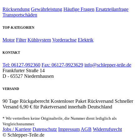
Rücksendung
Gewährleistung
Häufige Fragen
Ersatzteilanfrage
Transportschäden
TOP-KATEGORIEN
Motor
Filter
Kühlsystem
Vorderachse
Elektrik
KONTAKT
Tel: 06127-992360
Fax: 06127-9923629
info@schlepper-teile.de
Frankfurter Straße 14
D - 65527 Niedernhausen
VERSAND
90 Tage Rückgaberecht
Kostenloser Paket Rückversand
Schneller
Versand
6,90 € für Paketversand innerhalb Deutschland
* Wir vertreiben keine Originalteile, die Nummer dient lediglich als
Vergleichsnummer.
Jobs / Karriere
Datenschutz
Impressum
AGB
Widerrufsrecht
© Schlepper-Teile.de