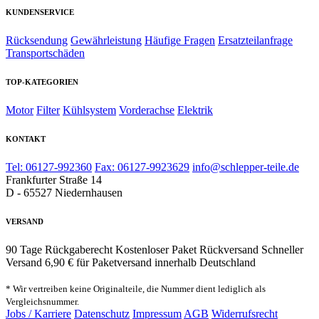
KUNDENSERVICE
Rücksendung
Gewährleistung
Häufige Fragen
Ersatzteilanfrage
Transportschäden
TOP-KATEGORIEN
Motor
Filter
Kühlsystem
Vorderachse
Elektrik
KONTAKT
Tel: 06127-992360
Fax: 06127-9923629
info@schlepper-teile.de
Frankfurter Straße 14
D - 65527 Niedernhausen
VERSAND
90 Tage Rückgaberecht
Kostenloser Paket Rückversand
Schneller
Versand
6,90 € für Paketversand innerhalb Deutschland
* Wir vertreiben keine Originalteile, die Nummer dient lediglich als
Vergleichsnummer.
Jobs / Karriere
Datenschutz
Impressum
AGB
Widerrufsrecht