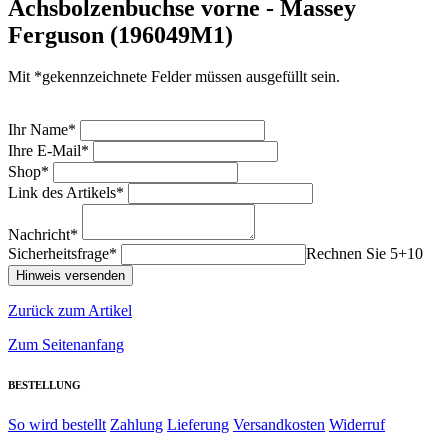
Achsbolzenbuchse vorne - Massey
Ferguson (196049M1)
Mit *gekennzeichnete Felder müssen ausgefüllt sein.
Ihr Name*
Ihre E-Mail*
Shop*
Link des Artikels*
Nachricht*
Sicherheitsfrage*
Rechnen Sie 5+10
Zurück zum Artikel
Zum Seitenanfang
BESTELLUNG
So wird bestellt
Zahlung
Lieferung
Versandkosten
Widerruf