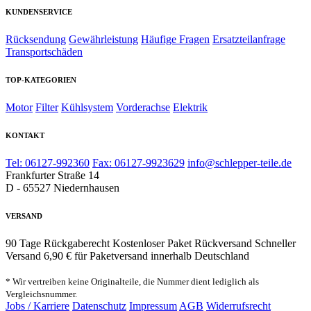
KUNDENSERVICE
Rücksendung
Gewährleistung
Häufige Fragen
Ersatzteilanfrage
Transportschäden
TOP-KATEGORIEN
Motor
Filter
Kühlsystem
Vorderachse
Elektrik
KONTAKT
Tel: 06127-992360
Fax: 06127-9923629
info@schlepper-teile.de
Frankfurter Straße 14
D - 65527 Niedernhausen
VERSAND
90 Tage Rückgaberecht
Kostenloser Paket Rückversand
Schneller
Versand
6,90 € für Paketversand innerhalb Deutschland
* Wir vertreiben keine Originalteile, die Nummer dient lediglich als
Vergleichsnummer.
Jobs / Karriere
Datenschutz
Impressum
AGB
Widerrufsrecht