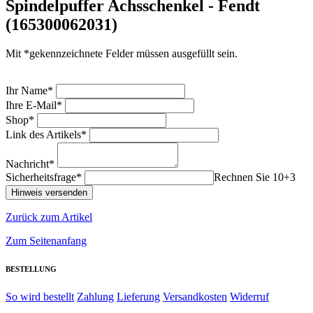
Spindelpuffer Achsschenkel - Fendt
(165300062031)
Mit *gekennzeichnete Felder müssen ausgefüllt sein.
Ihr Name*
Ihre E-Mail*
Shop*
Link des Artikels*
Nachricht*
Sicherheitsfrage*
Rechnen Sie 10+3
Zurück zum Artikel
Zum Seitenanfang
BESTELLUNG
So wird bestellt
Zahlung
Lieferung
Versandkosten
Widerruf