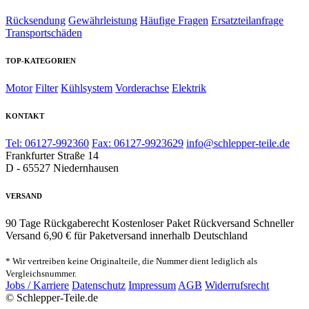
Rücksendung
Gewährleistung
Häufige Fragen
Ersatzteilanfrage
Transportschäden
TOP-KATEGORIEN
Motor
Filter
Kühlsystem
Vorderachse
Elektrik
KONTAKT
Tel: 06127-992360
Fax: 06127-9923629
info@schlepper-teile.de
Frankfurter Straße 14
D - 65527 Niedernhausen
VERSAND
90 Tage Rückgaberecht
Kostenloser Paket Rückversand
Schneller
Versand
6,90 € für Paketversand innerhalb Deutschland
* Wir vertreiben keine Originalteile, die Nummer dient lediglich als
Vergleichsnummer.
Jobs / Karriere
Datenschutz
Impressum
AGB
Widerrufsrecht
© Schlepper-Teile.de