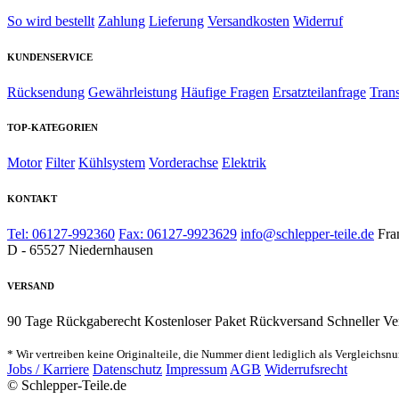
So wird bestellt
Zahlung
Lieferung
Versandkosten
Widerruf
KUNDENSERVICE
Rücksendung
Gewährleistung
Häufige Fragen
Ersatzteilanfrage
Tran
TOP-KATEGORIEN
Motor
Filter
Kühlsystem
Vorderachse
Elektrik
KONTAKT
Tel: 06127-992360
Fax: 06127-9923629
info@schlepper-teile.de
Fra
D - 65527 Niedernhausen
VERSAND
90 Tage Rückgaberecht
Kostenloser Paket Rückversand
Schneller Ve
* Wir vertreiben keine Originalteile, die Nummer dient lediglich als Vergleichsn
Jobs / Karriere
Datenschutz
Impressum
AGB
Widerrufsrecht
© Schlepper-Teile.de