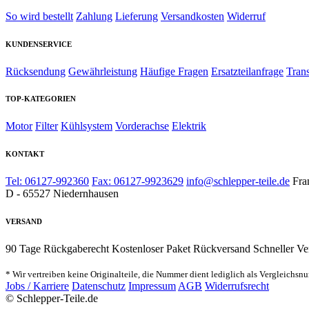
So wird bestellt
Zahlung
Lieferung
Versandkosten
Widerruf
KUNDENSERVICE
Rücksendung
Gewährleistung
Häufige Fragen
Ersatzteilanfrage
Tran
TOP-KATEGORIEN
Motor
Filter
Kühlsystem
Vorderachse
Elektrik
KONTAKT
Tel: 06127-992360
Fax: 06127-9923629
info@schlepper-teile.de
Fra
D - 65527 Niedernhausen
VERSAND
90 Tage Rückgaberecht
Kostenloser Paket Rückversand
Schneller Ve
* Wir vertreiben keine Originalteile, die Nummer dient lediglich als Vergleichsn
Jobs / Karriere
Datenschutz
Impressum
AGB
Widerrufsrecht
© Schlepper-Teile.de