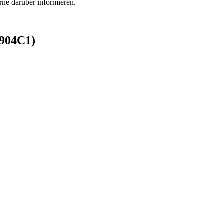
rne darüber informieren.
0904C1)