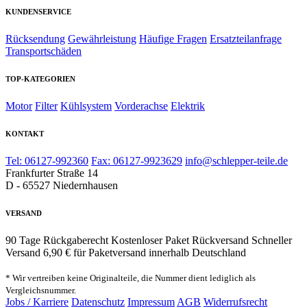
KUNDENSERVICE
Rücksendung
Gewährleistung
Häufige Fragen
Ersatzteilanfrage
Transportschäden
TOP-KATEGORIEN
Motor
Filter
Kühlsystem
Vorderachse
Elektrik
KONTAKT
Tel: 06127-992360
Fax: 06127-9923629
info@schlepper-teile.de
Frankfurter Straße 14
D - 65527 Niedernhausen
VERSAND
90 Tage Rückgaberecht
Kostenloser Paket Rückversand
Schneller
Versand
6,90 € für Paketversand innerhalb Deutschland
* Wir vertreiben keine Originalteile, die Nummer dient lediglich als
Vergleichsnummer.
Jobs / Karriere
Datenschutz
Impressum
AGB
Widerrufsrecht