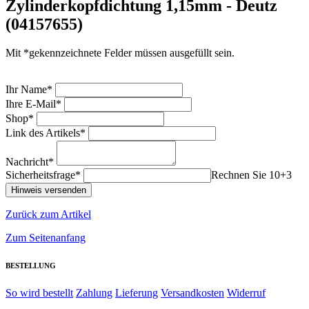
Zylinderkopfdichtung 1,15mm - Deutz
(04157655)
Mit *gekennzeichnete Felder müssen ausgefüllt sein.
Ihr Name*
Ihre E-Mail*
Shop*
Link des Artikels*
Nachricht*
Sicherheitsfrage*
Rechnen Sie 10+3
Zurück zum Artikel
Zum Seitenanfang
BESTELLUNG
So wird bestellt
Zahlung
Lieferung
Versandkosten
Widerruf