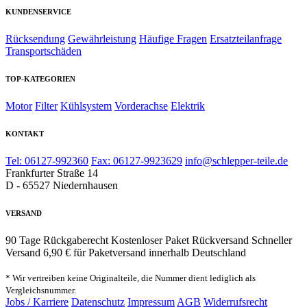
KUNDENSERVICE
Rücksendung
Gewährleistung
Häufige Fragen
Ersatzteilanfrage
Transportschäden
TOP-KATEGORIEN
Motor
Filter
Kühlsystem
Vorderachse
Elektrik
KONTAKT
Tel: 06127-992360
Fax: 06127-9923629
info@schlepper-teile.de
Frankfurter Straße 14
D - 65527 Niedernhausen
VERSAND
90 Tage Rückgaberecht
Kostenloser Paket Rückversand
Schneller
Versand
6,90 € für Paketversand innerhalb Deutschland
* Wir vertreiben keine Originalteile, die Nummer dient lediglich als
Vergleichsnummer.
Jobs / Karriere
Datenschutz
Impressum
AGB
Widerrufsrecht