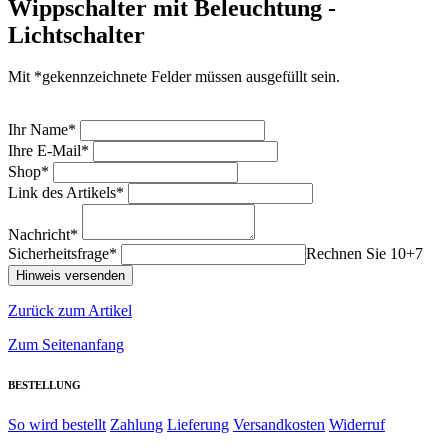
Wippschalter mit Beleuchtung -
Lichtschalter
Mit *gekennzeichnete Felder müssen ausgefüllt sein.
Ihr Name*
Ihre E-Mail*
Shop*
Link des Artikels*
Nachricht*
Sicherheitsfrage*
Rechnen Sie 10+7
Zurück zum Artikel
Zum Seitenanfang
BESTELLUNG
So wird bestellt
Zahlung
Lieferung
Versandkosten
Widerruf