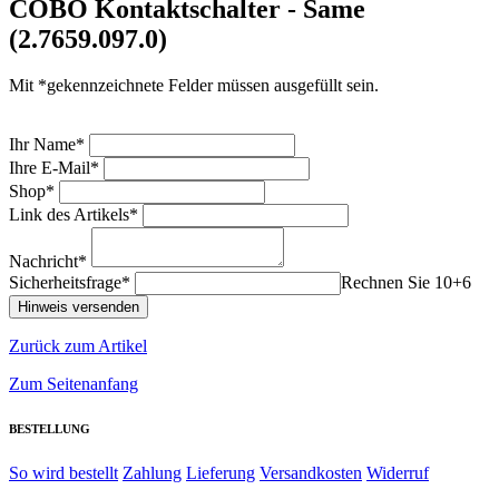
COBO Kontaktschalter - Same
(2.7659.097.0)
Mit *gekennzeichnete Felder müssen ausgefüllt sein.
Ihr Name*
Ihre E-Mail*
Shop*
Link des Artikels*
Nachricht*
Sicherheitsfrage*
Rechnen Sie 10+6
Zurück zum Artikel
Zum Seitenanfang
BESTELLUNG
So wird bestellt
Zahlung
Lieferung
Versandkosten
Widerruf