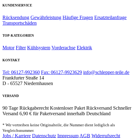
KUNDENSERVICE
Rücksendung
Gewährleistung
Häufige Fragen
Ersatzteilanfrage
Transportschäden
TOP-KATEGORIEN
Motor
Filter
Kühlsystem
Vorderachse
Elektrik
KONTAKT
Tel: 06127-992360
Fax: 06127-9923629
info@schlepper-teile.de
Frankfurter Straße 14
D - 65527 Niedernhausen
VERSAND
90 Tage Rückgaberecht
Kostenloser Paket Rückversand
Schneller
Versand
6,90 € für Paketversand innerhalb Deutschland
* Wir vertreiben keine Originalteile, die Nummer dient lediglich als
Vergleichsnummer.
Jobs / Karriere
Datenschutz
Impressum
AGB
Widerrufsrecht