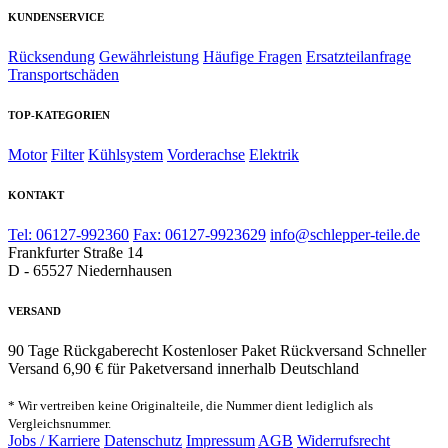
KUNDENSERVICE
Rücksendung
Gewährleistung
Häufige Fragen
Ersatzteilanfrage
Transportschäden
TOP-KATEGORIEN
Motor
Filter
Kühlsystem
Vorderachse
Elektrik
KONTAKT
Tel: 06127-992360
Fax: 06127-9923629
info@schlepper-teile.de
Frankfurter Straße 14
D - 65527 Niedernhausen
VERSAND
90 Tage Rückgaberecht
Kostenloser Paket Rückversand
Schneller
Versand
6,90 € für Paketversand innerhalb Deutschland
* Wir vertreiben keine Originalteile, die Nummer dient lediglich als
Vergleichsnummer.
Jobs / Karriere
Datenschutz
Impressum
AGB
Widerrufsrecht