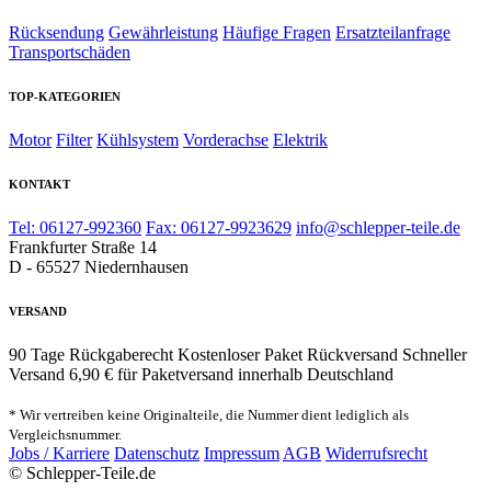
Rücksendung
Gewährleistung
Häufige Fragen
Ersatzteilanfrage
Transportschäden
TOP-KATEGORIEN
Motor
Filter
Kühlsystem
Vorderachse
Elektrik
KONTAKT
Tel: 06127-992360
Fax: 06127-9923629
info@schlepper-teile.de
Frankfurter Straße 14
D - 65527 Niedernhausen
VERSAND
90 Tage Rückgaberecht
Kostenloser Paket Rückversand
Schneller
Versand
6,90 € für Paketversand innerhalb Deutschland
* Wir vertreiben keine Originalteile, die Nummer dient lediglich als
Vergleichsnummer.
Jobs / Karriere
Datenschutz
Impressum
AGB
Widerrufsrecht
© Schlepper-Teile.de