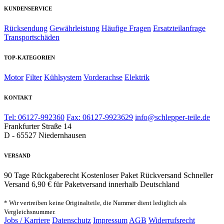
KUNDENSERVICE
Rücksendung
Gewährleistung
Häufige Fragen
Ersatzteilanfrage
Transportschäden
TOP-KATEGORIEN
Motor
Filter
Kühlsystem
Vorderachse
Elektrik
KONTAKT
Tel: 06127-992360
Fax: 06127-9923629
info@schlepper-teile.de
Frankfurter Straße 14
D - 65527 Niedernhausen
VERSAND
90 Tage Rückgaberecht
Kostenloser Paket Rückversand
Schneller
Versand
6,90 € für Paketversand innerhalb Deutschland
* Wir vertreiben keine Originalteile, die Nummer dient lediglich als
Vergleichsnummer.
Jobs / Karriere
Datenschutz
Impressum
AGB
Widerrufsrecht