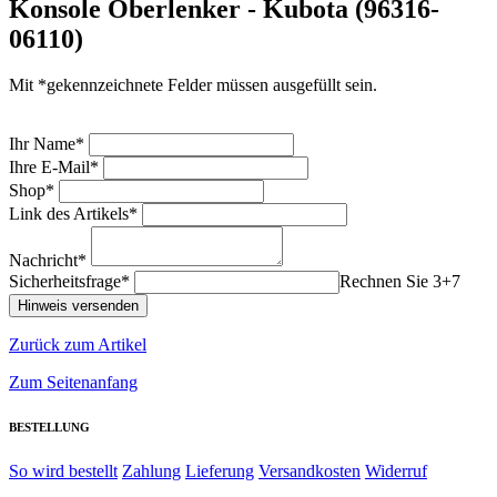
Konsole Oberlenker - Kubota (96316-
06110)
Mit *gekennzeichnete Felder müssen ausgefüllt sein.
Ihr Name*
Ihre E-Mail*
Shop*
Link des Artikels*
Nachricht*
Sicherheitsfrage*
Rechnen Sie 3+7
Zurück zum Artikel
Zum Seitenanfang
BESTELLUNG
So wird bestellt
Zahlung
Lieferung
Versandkosten
Widerruf