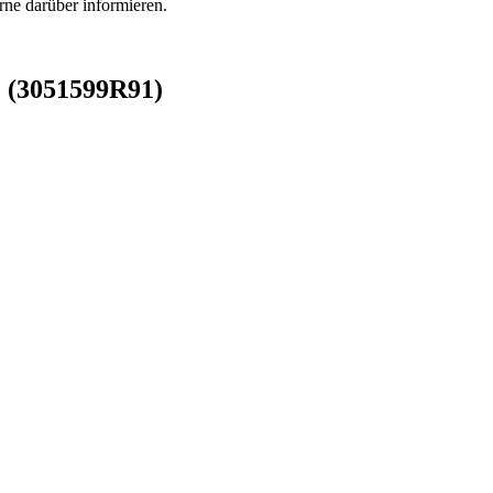
rne darüber informieren.
e (3051599R91)