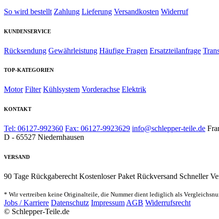
So wird bestellt
Zahlung
Lieferung
Versandkosten
Widerruf
KUNDENSERVICE
Rücksendung
Gewährleistung
Häufige Fragen
Ersatzteilanfrage
Tran
TOP-KATEGORIEN
Motor
Filter
Kühlsystem
Vorderachse
Elektrik
KONTAKT
Tel: 06127-992360
Fax: 06127-9923629
info@schlepper-teile.de
Fra
D - 65527 Niedernhausen
VERSAND
90 Tage Rückgaberecht
Kostenloser Paket Rückversand
Schneller Ve
* Wir vertreiben keine Originalteile, die Nummer dient lediglich als Vergleichsn
Jobs / Karriere
Datenschutz
Impressum
AGB
Widerrufsrecht
© Schlepper-Teile.de