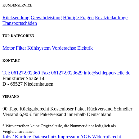
KUNDENSERVICE
Rücksendung
Gewährleistung
Häufige Fragen
Ersatzteilanfrage
Transportschäden
TOP-KATEGORIEN
Motor
Filter
Kühlsystem
Vorderachse
Elektrik
KONTAKT
Tel: 06127-992360
Fax: 06127-9923629
info@schlepper-teile.de
Frankfurter Straße 14
D - 65527 Niedernhausen
VERSAND
90 Tage Rückgaberecht
Kostenloser Paket Rückversand
Schneller
Versand
6,90 € für Paketversand innerhalb Deutschland
* Wir vertreiben keine Originalteile, die Nummer dient lediglich als
Vergleichsnummer.
Jobs / Karriere
Datenschutz
Impressum
AGB
Widerrufsrecht