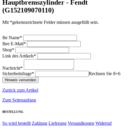
Hauptbremszylinder - Fendt
(G152109070110)
Mit *gekennzeichnete Felder müssen ausgefüllt sein.
Ihr Name*
Ihre E-Mail*
Shop*
Link des Artikels*
Nachricht*
Sicherheitsfrage*
Rechnen Sie 8+6
Zurück zum Artikel
Zum Seitenanfang
BESTELLUNG
So wird bestellt
Zahlung
Lieferung
Versandkosten
Widerruf