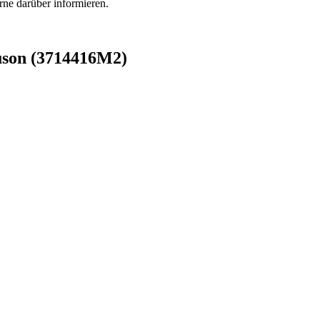
rne darüber informieren.
uson (3714416M2)