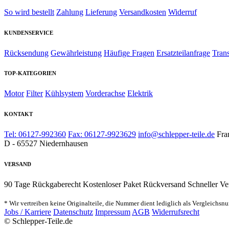
So wird bestellt
Zahlung
Lieferung
Versandkosten
Widerruf
KUNDENSERVICE
Rücksendung
Gewährleistung
Häufige Fragen
Ersatzteilanfrage
Tran
TOP-KATEGORIEN
Motor
Filter
Kühlsystem
Vorderachse
Elektrik
KONTAKT
Tel: 06127-992360
Fax: 06127-9923629
info@schlepper-teile.de
Fra
D - 65527 Niedernhausen
VERSAND
90 Tage Rückgaberecht
Kostenloser Paket Rückversand
Schneller Ve
* Wir vertreiben keine Originalteile, die Nummer dient lediglich als Vergleichsn
Jobs / Karriere
Datenschutz
Impressum
AGB
Widerrufsrecht
© Schlepper-Teile.de