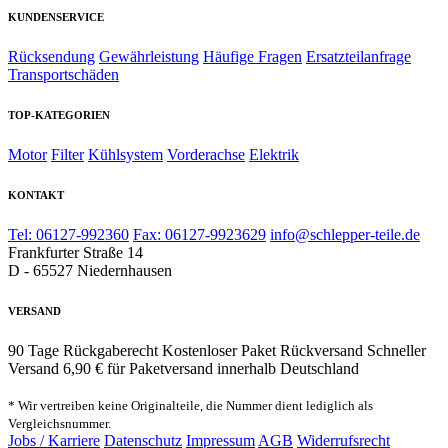
KUNDENSERVICE
Rücksendung
Gewährleistung
Häufige Fragen
Ersatzteilanfrage
Transportschäden
TOP-KATEGORIEN
Motor
Filter
Kühlsystem
Vorderachse
Elektrik
KONTAKT
Tel: 06127-992360
Fax: 06127-9923629
info@schlepper-teile.de
Frankfurter Straße 14
D - 65527 Niedernhausen
VERSAND
90 Tage Rückgaberecht
Kostenloser Paket Rückversand
Schneller
Versand
6,90 € für Paketversand innerhalb Deutschland
* Wir vertreiben keine Originalteile, die Nummer dient lediglich als
Vergleichsnummer.
Jobs / Karriere
Datenschutz
Impressum
AGB
Widerrufsrecht