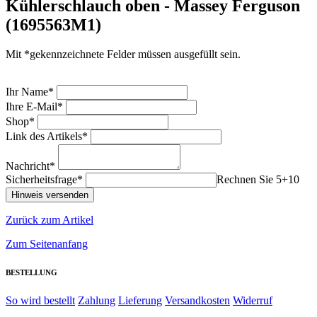
Kühlerschlauch oben - Massey Ferguson
(1695563M1)
Mit *gekennzeichnete Felder müssen ausgefüllt sein.
Ihr Name*
Ihre E-Mail*
Shop*
Link des Artikels*
Nachricht*
Sicherheitsfrage*
Rechnen Sie 5+10
Zurück zum Artikel
Zum Seitenanfang
BESTELLUNG
So wird bestellt
Zahlung
Lieferung
Versandkosten
Widerruf