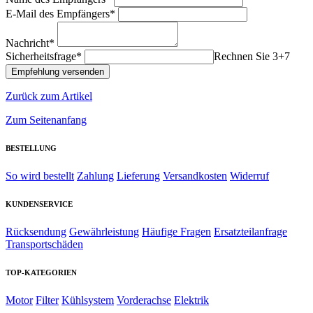
E-Mail des Empfängers*
Nachricht*
Sicherheitsfrage*
Rechnen Sie 3+7
Zurück zum Artikel
Zum Seitenanfang
BESTELLUNG
So wird bestellt
Zahlung
Lieferung
Versandkosten
Widerruf
KUNDENSERVICE
Rücksendung
Gewährleistung
Häufige Fragen
Ersatzteilanfrage
Transportschäden
TOP-KATEGORIEN
Motor
Filter
Kühlsystem
Vorderachse
Elektrik