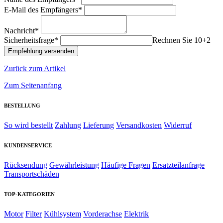
E-Mail des Empfängers*
Nachricht*
Sicherheitsfrage*
Rechnen Sie 10+2
Zurück zum Artikel
Zum Seitenanfang
BESTELLUNG
So wird bestellt
Zahlung
Lieferung
Versandkosten
Widerruf
KUNDENSERVICE
Rücksendung
Gewährleistung
Häufige Fragen
Ersatzteilanfrage
Transportschäden
TOP-KATEGORIEN
Motor
Filter
Kühlsystem
Vorderachse
Elektrik