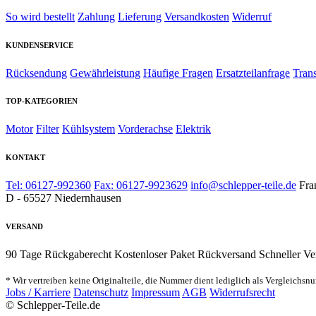
So wird bestellt
Zahlung
Lieferung
Versandkosten
Widerruf
KUNDENSERVICE
Rücksendung
Gewährleistung
Häufige Fragen
Ersatzteilanfrage
Tran
TOP-KATEGORIEN
Motor
Filter
Kühlsystem
Vorderachse
Elektrik
KONTAKT
Tel: 06127-992360
Fax: 06127-9923629
info@schlepper-teile.de
Fra
D - 65527 Niedernhausen
VERSAND
90 Tage Rückgaberecht
Kostenloser Paket Rückversand
Schneller Ve
* Wir vertreiben keine Originalteile, die Nummer dient lediglich als Vergleichsn
Jobs / Karriere
Datenschutz
Impressum
AGB
Widerrufsrecht
© Schlepper-Teile.de