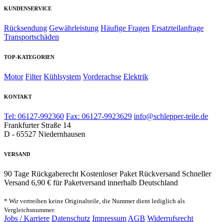
KUNDENSERVICE
Rücksendung
Gewährleistung
Häufige Fragen
Ersatzteilanfrage
Transportschäden
TOP-KATEGORIEN
Motor
Filter
Kühlsystem
Vorderachse
Elektrik
KONTAKT
Tel: 06127-992360
Fax: 06127-9923629
info@schlepper-teile.de
Frankfurter Straße 14
D - 65527 Niedernhausen
VERSAND
90 Tage Rückgaberecht
Kostenloser Paket Rückversand
Schneller
Versand
6,90 € für Paketversand innerhalb Deutschland
* Wir vertreiben keine Originalteile, die Nummer dient lediglich als
Vergleichsnummer.
Jobs / Karriere
Datenschutz
Impressum
AGB
Widerrufsrecht