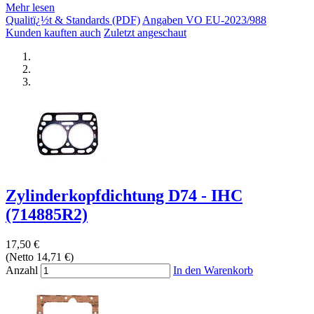
Mehr lesen
Qualitï¿½t & Standards (PDF)
Angaben VO EU-2023/988
Kunden kauften auch
Zuletzt angeschaut
Zylinderkopfdichtung D74 - IHC
(714885R2)
17,50 €
(Netto 14,71 €)
Anzahl
In den Warenkorb