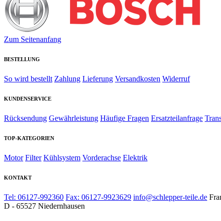
Zum Seitenanfang
BESTELLUNG
So wird bestellt
Zahlung
Lieferung
Versandkosten
Widerruf
KUNDENSERVICE
Rücksendung
Gewährleistung
Häufige Fragen
Ersatzteilanfrage
Tran
TOP-KATEGORIEN
Motor
Filter
Kühlsystem
Vorderachse
Elektrik
KONTAKT
Tel: 06127-992360
Fax: 06127-9923629
info@schlepper-teile.de
Fra
D - 65527 Niedernhausen