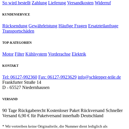
So wird bestellt
Zahlung
Lieferung
Versandkosten
Widerruf
KUNDENSERVICE
Rücksendung
Gewährleistung
Häufige Fragen
Ersatzteilanfrage
Transportschäden
TOP-KATEGORIEN
Motor
Filter
Kühlsystem
Vorderachse
Elektrik
KONTAKT
Tel: 06127-992360
Fax: 06127-9923629
info@schlepper-teile.de
Frankfurter Straße 14
D - 65527 Niedernhausen
VERSAND
90 Tage Rückgaberecht
Kostenloser Paket Rückversand
Schneller
Versand
6,90 € für Paketversand innerhalb Deutschland
* Wir vertreiben keine Originalteile, die Nummer dient lediglich als