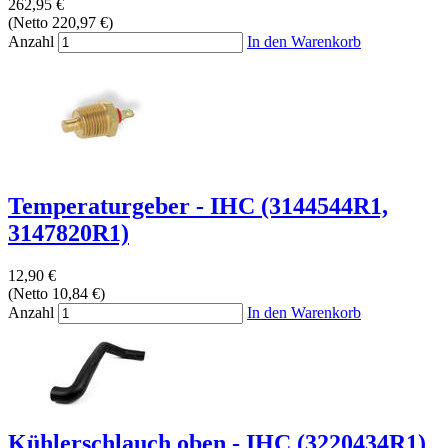
262,95 €
(Netto 220,97 €)
Anzahl
In den Warenkorb
Temperaturgeber - IHC (3144544R1,
3147820R1)
12,90 €
(Netto 10,84 €)
Anzahl
In den Warenkorb
Kühlerschlauch oben - IHC (3220434R1)