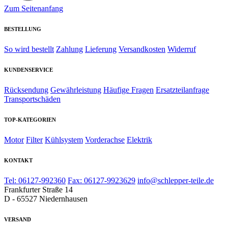
Zum Seitenanfang
BESTELLUNG
So wird bestellt
Zahlung
Lieferung
Versandkosten
Widerruf
KUNDENSERVICE
Rücksendung
Gewährleistung
Häufige Fragen
Ersatzteilanfrage
Transportschäden
TOP-KATEGORIEN
Motor
Filter
Kühlsystem
Vorderachse
Elektrik
KONTAKT
Tel: 06127-992360
Fax: 06127-9923629
info@schlepper-teile.de
Frankfurter Straße 14
D - 65527 Niedernhausen
VERSAND