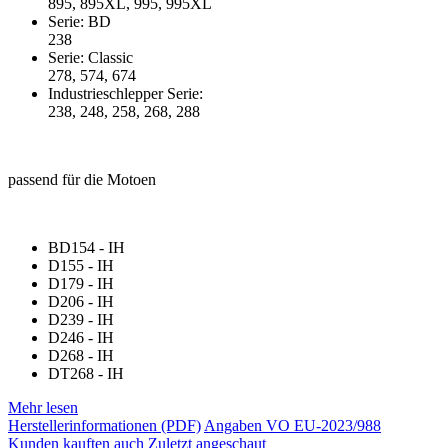
895, 895XL, 995, 995XL
Serie: BD
238
Serie: Classic
278, 574, 674
Industrieschlepper Serie:
238, 248, 258, 268, 288
passend für die Motoen
BD154 - IH
D155 - IH
D179 - IH
D206 - IH
D239 - IH
D246 - IH
D268 - IH
DT268 - IH
Mehr lesen
Herstellerinformationen (PDF)
Angaben VO EU-2023/988
Kunden kauften auch
Zuletzt angeschaut