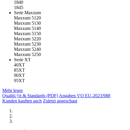
1840
1845
Serie Maxxum
Maxxum 5120
Maxxum 5130
Maxxum 5140
Maxxum 5150
Maxxum 5220
Maxxum 5230
Maxxum 5240
Maxxum 5250
Serie XT
40XT
85XT
90XT
95XT
Mehr lesen
Qualitï¿½t & Standards (PDF)
Angaben VO EU-2023/988
Kunden kauften auch
Zuletzt angeschaut