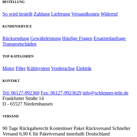
BESTELLUNG
So wird bestellt
Zahlung
Lieferung
Versandkosten
Widerruf
KUNDENSERVICE
Rücksendung
Gewährleistung
Häufige Fragen
Ersatzteilanfrage
Transportschäden
TOP-KATEGORIEN
Motor
Filter
Kühlsystem
Vorderachse
Elektrik
KONTAKT
Tel: 06127-992360
Fax: 06127-9923629
info@schlepper-teile.de
Frankfurter Straße 14
D - 65527 Niedernhausen
VERSAND
90 Tage Rückgaberecht
Kostenloser Paket Rückversand
Schneller
Versand
6,90 € für Paketversand innerhalb Deutschland