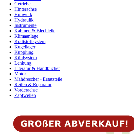
Getriebe
Hinterachse
Hubwerk
Hydraulik
Instrumente
Kabinen & Blechteile
Klimaanlage
Kraftstoffsystem
Kugellager
Kupplung
Kühlsystem
Lenkung
Literatur & Handbücher
Motor
Mähdrescher - Ersatzteile
Reifen & Reparatur
Vorderachse
Zapfwellen