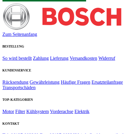
Zum Seitenanfang
BESTELLUNG
So wird bestellt
Zahlung
Lieferung
Versandkosten
Widerruf
KUNDENSERVICE
Rücksendung
Gewährleistung
Häufige Fragen
Ersatzteilanfrage
Transportschäden
TOP-KATEGORIEN
Motor
Filter
Kühlsystem
Vorderachse
Elektrik
KONTAKT