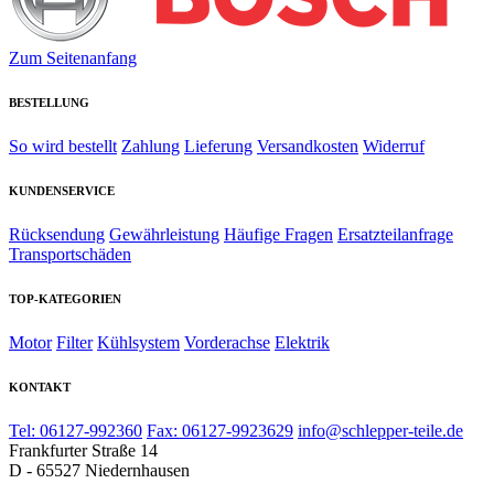
Zum Seitenanfang
BESTELLUNG
So wird bestellt
Zahlung
Lieferung
Versandkosten
Widerruf
KUNDENSERVICE
Rücksendung
Gewährleistung
Häufige Fragen
Ersatzteilanfrage
Transportschäden
TOP-KATEGORIEN
Motor
Filter
Kühlsystem
Vorderachse
Elektrik
KONTAKT
Tel: 06127-992360
Fax: 06127-9923629
info@schlepper-teile.de
Frankfurter Straße 14
D - 65527 Niedernhausen