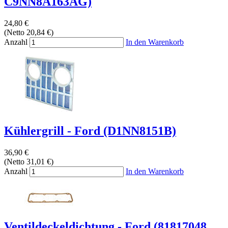
C9NN8A163AG)
24,80 €
(Netto 20,84 €)
Anzahl
In den Warenkorb
Kühlergrill - Ford (D1NN8151B)
36,90 €
(Netto 31,01 €)
Anzahl
In den Warenkorb
Ventildeckeldichtung - Ford (81817048,