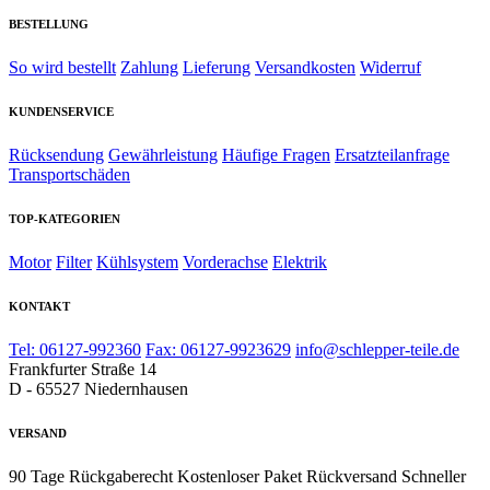
BESTELLUNG
So wird bestellt
Zahlung
Lieferung
Versandkosten
Widerruf
KUNDENSERVICE
Rücksendung
Gewährleistung
Häufige Fragen
Ersatzteilanfrage
Transportschäden
TOP-KATEGORIEN
Motor
Filter
Kühlsystem
Vorderachse
Elektrik
KONTAKT
Tel: 06127-992360
Fax: 06127-9923629
info@schlepper-teile.de
Frankfurter Straße 14
D - 65527 Niedernhausen
VERSAND
90 Tage Rückgaberecht
Kostenloser Paket Rückversand
Schneller