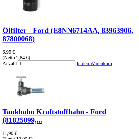
Ölfilter - Ford (E8NN6714AA, 83963906,
87800068)
6,95 €
(Netto 5,84 €)
Anzahl
In den Warenkorb
Tankhahn Kraftstoffhahn - Ford
(81825099,...
11,90 €
(Netto 10,00 €)