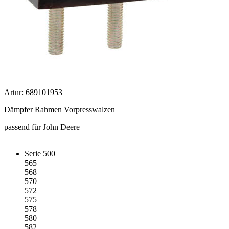
Artnr: 689101953
Dämpfer Rahmen Vorpresswalzen
passend für John Deere
Serie 500
565
568
570
572
575
578
580
582