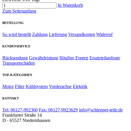
In Warenkorb
Zum Seitenanfang
BESTELLUNG
So wird bestellt
Zahlung
Lieferung
Versandkosten
Widerruf
KUNDENSERVICE
Rücksendung
Gewährleistung
Häufige Fragen
Ersatzteilanfrage
Transportschäden
TOP-KATEGORIEN
Motor
Filter
Kühlsystem
Vorderachse
Elektrik
KONTAKT
Tel: 06127-992360
Fax: 06127-9923629
info@schlepper-teile.de
Frankfurter Straße 14
D - 65527 Niedernhausen