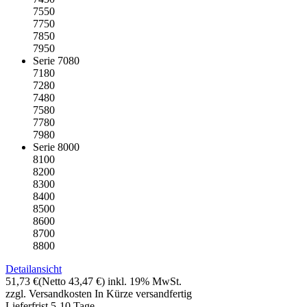
7550
7750
7850
7950
Serie 7080
7180
7280
7480
7580
7780
7980
Serie 8000
8100
8200
8300
8400
8500
8600
8700
8800
Detailansicht
51,73 €
(Netto 43,47 €)
inkl. 19% MwSt.
zzgl. Versandkosten
In Kürze versandfertig
Lieferfrist 5-10 Tage