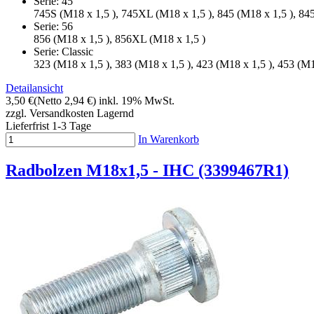
Serie: 45
745S (M18 x 1,5 ), 745XL (M18 x 1,5 ), 845 (M18 x 1,5 ), 84
Serie: 56
856 (M18 x 1,5 ), 856XL (M18 x 1,5 )
Serie: Classic
323 (M18 x 1,5 ), 383 (M18 x 1,5 ), 423 (M18 x 1,5 ), 453 (M1
Detailansicht
3,50 €
(Netto 2,94 €)
inkl. 19% MwSt.
zzgl. Versandkosten
Lagernd
Lieferfrist 1-3 Tage
In Warenkorb
Radbolzen M18x1,5 - IHC (3399467R1)