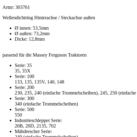
Artnr: 303761
Wellendichtring Hinterachse / Steckachse außen
Ø innen: 53,5mm
Ø außen: 73,2mm
Dicke: 12,8mm
passend für die Massey Ferguson Traktoren
Serie: 35
35, 35X
Serie: 100
133, 135, 135V, 140, 148
Serie: 200
230, 235, 240 (einfache Trommelscheiben), 245, 250 (einfach
Serie: 300
340 (einfache Trommelscheiben)
Serie: 500
550
Industrieschlepper Serie:
20B, 20D, 2135, 702
Mähdrescher Serie:
240 (einfache Trommelscheiben)