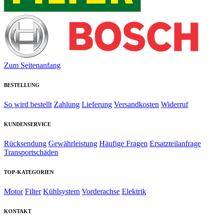
Zum Seitenanfang
BESTELLUNG
So wird bestellt
Zahlung
Lieferung
Versandkosten
Widerruf
KUNDENSERVICE
Rücksendung
Gewährleistung
Häufige Fragen
Ersatzteilanfrage
Transportschäden
TOP-KATEGORIEN
Motor
Filter
Kühlsystem
Vorderachse
Elektrik
KONTAKT