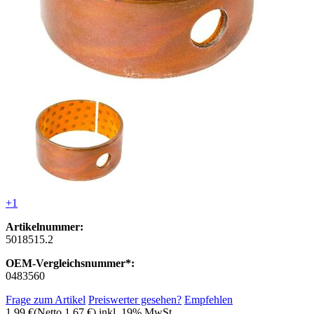
+1
Artikelnummer:
5018515.2
OEM-Vergleichsnummer*:
0483560
Frage zum Artikel
Preiswerter gesehen?
Empfehlen
1,99 €
(Netto 1,67 €)
inkl. 19% MwSt.