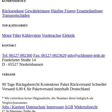
KUNDENSERVICE
Rücksendung
Gewährleistung
Häufige Fragen
Ersatzteilanfrage
Transportschäden
TOP-KATEGORIEN
Motor
Filter
Kühlsystem
Vorderachse
Elektrik
KONTAKT
Tel: 06127-992360
Fax: 06127-9923629
info@schlepper-teile.de
Frankfurter Straße 14
D - 65527 Niedernhausen
VERSAND
90 Tage Rückgaberecht
Kostenloser Paket Rückversand
Schneller
Versand
6,90 € für Paketversand innerhalb Deutschland
* Wir vertreiben keine Originalteile, die Nummer dient lediglich als
Vergleichsnummer.
Jobs / Karriere
Datenschutz
Impressum
AGB
Widerrufsrecht
© Schlepper-Teile.de