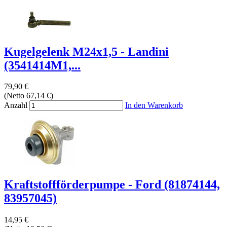
Kugelgelenk M24x1,5 - Landini
(3541414M1,...
79,90 €
(Netto 67,14 €)
Anzahl
In den Warenkorb
Kraftstoffförderpumpe - Ford (81874144,
83957045)
14,95 €