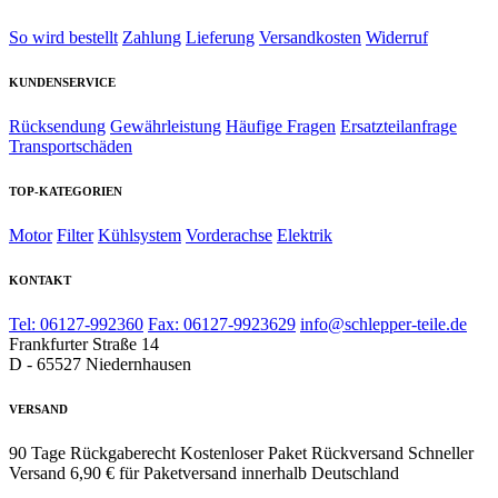
So wird bestellt
Zahlung
Lieferung
Versandkosten
Widerruf
KUNDENSERVICE
Rücksendung
Gewährleistung
Häufige Fragen
Ersatzteilanfrage
Transportschäden
TOP-KATEGORIEN
Motor
Filter
Kühlsystem
Vorderachse
Elektrik
KONTAKT
Tel: 06127-992360
Fax: 06127-9923629
info@schlepper-teile.de
Frankfurter Straße 14
D - 65527 Niedernhausen
VERSAND
90 Tage Rückgaberecht
Kostenloser Paket Rückversand
Schneller
Versand
6,90 € für Paketversand innerhalb Deutschland