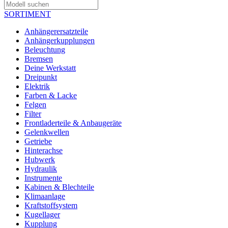
SORTIMENT
Anhängerersatzteile
Anhängerkupplungen
Beleuchtung
Bremsen
Deine Werkstatt
Dreipunkt
Elektrik
Farben & Lacke
Felgen
Filter
Frontladerteile & Anbaugeräte
Gelenkwellen
Getriebe
Hinterachse
Hubwerk
Hydraulik
Instrumente
Kabinen & Blechteile
Klimaanlage
Kraftstoffsystem
Kugellager
Kupplung