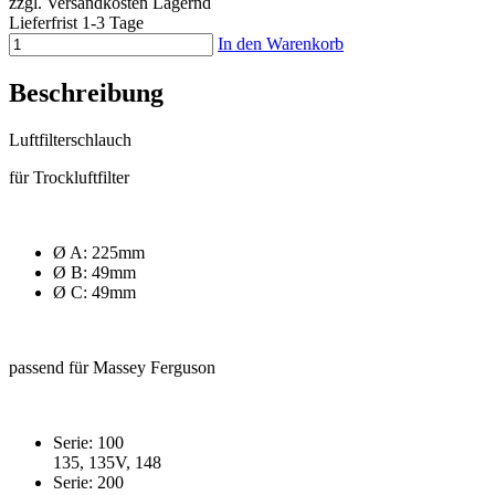
zzgl. Versandkosten
Lagernd
Lieferfrist 1-3 Tage
In den Warenkorb
Beschreibung
Luftfilterschlauch
für Trockluftfilter
Ø A: 225mm
Ø B: 49mm
Ø C: 49mm
passend für Massey Ferguson
Serie: 100
135, 135V, 148
Serie: 200