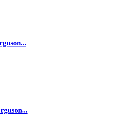
guson...
rguson...