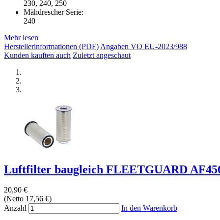
230, 240, 250
Mähdrescher Serie:
240
Mehr lesen
Herstellerinformationen (PDF)
Angaben VO EU-2023/988
Kunden kauften auch
Zuletzt angeschaut
Luftfilter baugleich FLEETGUARD AF45
20,90 €
(Netto 17,56 €)
Anzahl
In den Warenkorb