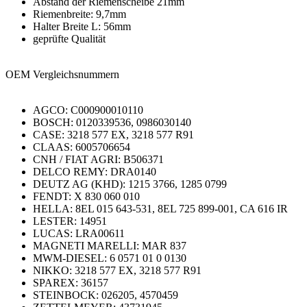
Abstand der Riemenscheibe 21mm
Riemenbreite: 9,7mm
Halter Breite L: 56mm
geprüfte Qualität
OEM Vergleichsnummern
AGCO: C000900010110
BOSCH: 0120339536, 0986030140
CASE: 3218 577 EX, 3218 577 R91
CLAAS: 6005706654
CNH / FIAT AGRI: B506371
DELCO REMY: DRA0140
DEUTZ AG (KHD): 1215 3766, 1285 0799
FENDT: X 830 060 010
HELLA: 8EL 015 643-531, 8EL 725 899-001, CA 616 IR
LESTER: 14951
LUCAS: LRA00611
MAGNETI MARELLI: MAR 837
MWM-DIESEL: 6 0571 01 0 0130
NIKKO: 3218 577 EX, 3218 577 R91
SPAREX: 36157
STEINBOCK: 026205, 4570459