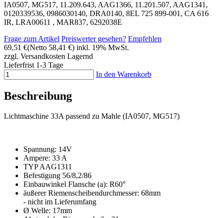
IA0507, MG517, 11.209.643, AAG1366, 11.201.507, AAG1341,
0120339536, 0986030140, DRA0140, 8EL 725 899-001, CA 616
IR, LRA00611 , MAR837, 6292038E
Frage zum Artikel
Preiswerter gesehen?
Empfehlen
69,51 €
(Netto 58,41 €)
inkl. 19% MwSt.
zzgl. Versandkosten
Lagernd
Lieferfrist 1-3 Tage
In den Warenkorb
Beschreibung
Lichtmaschine 33A passend zu Mahle (IA0507, MG517)
Spannung: 14V
Ampere: 33 A
TYP AAG1311
Befestigung 56/8,2/86
Einbauwinkel Flansche (a): R60°
äußerer Riemenscheibendurchmesser: 68mm
- nicht im Lieferumfang
Ø Welle: 17mm