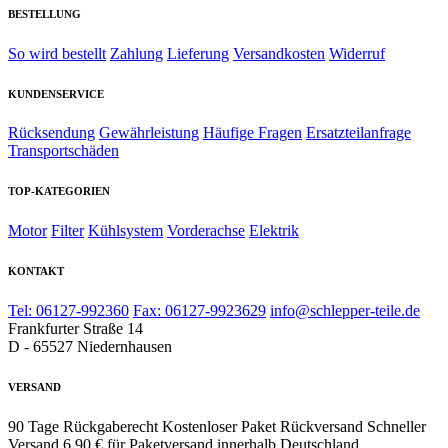
BESTELLUNG
So wird bestellt
Zahlung
Lieferung
Versandkosten
Widerruf
KUNDENSERVICE
Rücksendung
Gewährleistung
Häufige Fragen
Ersatzteilanfrage
Transportschäden
TOP-KATEGORIEN
Motor
Filter
Kühlsystem
Vorderachse
Elektrik
KONTAKT
Tel: 06127-992360
Fax: 06127-9923629
info@schlepper-teile.de
Frankfurter Straße 14
D - 65527 Niedernhausen
VERSAND
90 Tage Rückgaberecht
Kostenloser Paket Rückversand
Schneller
Versand
6,90 € für Paketversand innerhalb Deutschland