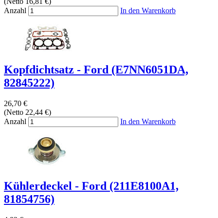
(Netto 16,81 €)
Anzahl
In den Warenkorb
Kopfdichtsatz - Ford (E7NN6051DA,
82845222)
26,70 €
(Netto 22,44 €)
Anzahl
In den Warenkorb
Kühlerdeckel - Ford (211E8100A1,
81854756)