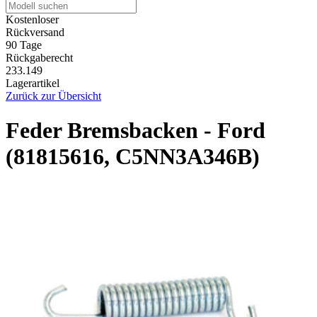
Kostenloser
Rückversand
90 Tage
Rückgaberecht
233.149
Lagerartikel
Zurück zur Übersicht
Feder Bremsbacken - Ford
(81815616, C5NN3A346B)