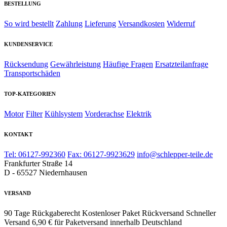
BESTELLUNG
So wird bestellt
Zahlung
Lieferung
Versandkosten
Widerruf
KUNDENSERVICE
Rücksendung
Gewährleistung
Häufige Fragen
Ersatzteilanfrage
Transportschäden
TOP-KATEGORIEN
Motor
Filter
Kühlsystem
Vorderachse
Elektrik
KONTAKT
Tel: 06127-992360
Fax: 06127-9923629
info@schlepper-teile.de
Frankfurter Straße 14
D - 65527 Niedernhausen
VERSAND
90 Tage Rückgaberecht
Kostenloser Paket Rückversand
Schneller
Versand
6,90 € für Paketversand innerhalb Deutschland