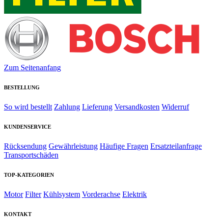
Zum Seitenanfang
BESTELLUNG
So wird bestellt
Zahlung
Lieferung
Versandkosten
Widerruf
KUNDENSERVICE
Rücksendung
Gewährleistung
Häufige Fragen
Ersatzteilanfrage
Transportschäden
TOP-KATEGORIEN
Motor
Filter
Kühlsystem
Vorderachse
Elektrik
KONTAKT