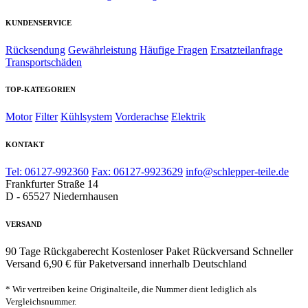
KUNDENSERVICE
Rücksendung
Gewährleistung
Häufige Fragen
Ersatzteilanfrage
Transportschäden
TOP-KATEGORIEN
Motor
Filter
Kühlsystem
Vorderachse
Elektrik
KONTAKT
Tel: 06127-992360
Fax: 06127-9923629
info@schlepper-teile.de
Frankfurter Straße 14
D - 65527 Niedernhausen
VERSAND
90 Tage Rückgaberecht
Kostenloser Paket Rückversand
Schneller
Versand
6,90 € für Paketversand innerhalb Deutschland
* Wir vertreiben keine Originalteile, die Nummer dient lediglich als
Vergleichsnummer.