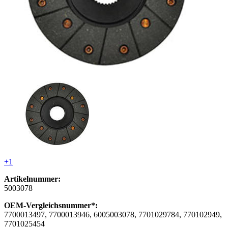
+1
Artikelnummer:
5003078
OEM-Vergleichsnummer*:
7700013497, 7700013946, 6005003078, 7701029784, 770102949,
7701025454