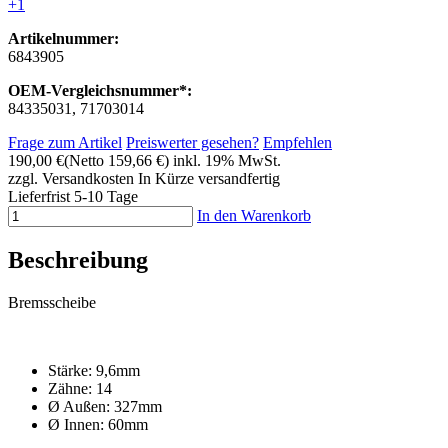
+1
Artikelnummer:
6843905
OEM-Vergleichsnummer*:
84335031, 71703014
Frage zum Artikel
Preiswerter gesehen?
Empfehlen
190,00 €
(Netto 159,66 €)
inkl. 19% MwSt.
zzgl. Versandkosten
In Kürze versandfertig
Lieferfrist 5-10 Tage
In den Warenkorb
Beschreibung
Bremsscheibe
Stärke: 9,6mm
Zähne: 14
Ø Außen: 327mm
Ø Innen: 60mm