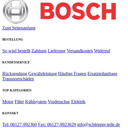
Zum Seitenanfang
BESTELLUNG
So wird bestellt
Zahlung
Lieferung
Versandkosten
Widerruf
KUNDENSERVICE
Rücksendung
Gewährleistung
Häufige Fragen
Ersatzteilanfrage
Transportschäden
TOP-KATEGORIEN
Motor
Filter
Kühlsystem
Vorderachse
Elektrik
KONTAKT
Tel: 06127-992360
Fax: 06127-9923629
info@schlepper-teile.de