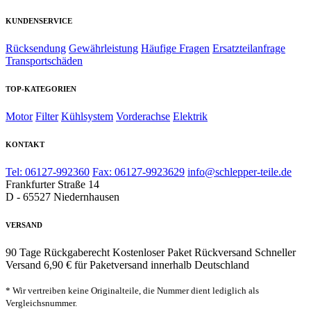
KUNDENSERVICE
Rücksendung
Gewährleistung
Häufige Fragen
Ersatzteilanfrage
Transportschäden
TOP-KATEGORIEN
Motor
Filter
Kühlsystem
Vorderachse
Elektrik
KONTAKT
Tel: 06127-992360
Fax: 06127-9923629
info@schlepper-teile.de
Frankfurter Straße 14
D - 65527 Niedernhausen
VERSAND
90 Tage Rückgaberecht
Kostenloser Paket Rückversand
Schneller
Versand
6,90 € für Paketversand innerhalb Deutschland
* Wir vertreiben keine Originalteile, die Nummer dient lediglich als
Vergleichsnummer.