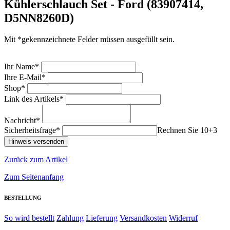
Kühlerschlauch Set - Ford (83907414,
D5NN8260D)
Mit *gekennzeichnete Felder müssen ausgefüllt sein.
Ihr Name*
Ihre E-Mail*
Shop*
Link des Artikels*
Nachricht*
Sicherheitsfrage*
Rechnen Sie 10+3
Zurück zum Artikel
Zum Seitenanfang
BESTELLUNG
So wird bestellt
Zahlung
Lieferung
Versandkosten
Widerruf