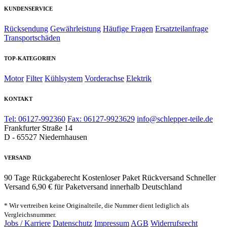
KUNDENSERVICE
Rücksendung
Gewährleistung
Häufige Fragen
Ersatzteilanfrage
Transportschäden
TOP-KATEGORIEN
Motor
Filter
Kühlsystem
Vorderachse
Elektrik
KONTAKT
Tel: 06127-992360
Fax: 06127-9923629
info@schlepper-teile.de
Frankfurter Straße 14
D - 65527 Niedernhausen
VERSAND
90 Tage Rückgaberecht
Kostenloser Paket Rückversand
Schneller
Versand
6,90 € für Paketversand innerhalb Deutschland
* Wir vertreiben keine Originalteile, die Nummer dient lediglich als
Vergleichsnummer.
Jobs / Karriere
Datenschutz
Impressum
AGB
Widerrufsrecht