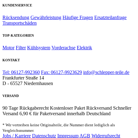
KUNDENSERVICE
Rücksendung
Gewährleistung
Häufige Fragen
Ersatzteilanfrage
Transportschäden
TOP-KATEGORIEN
Motor
Filter
Kühlsystem
Vorderachse
Elektrik
KONTAKT
Tel: 06127-992360
Fax: 06127-9923629
info@schlepper-teile.de
Frankfurter Straße 14
D - 65527 Niedernhausen
VERSAND
90 Tage Rückgaberecht
Kostenloser Paket Rückversand
Schneller
Versand
6,90 € für Paketversand innerhalb Deutschland
* Wir vertreiben keine Originalteile, die Nummer dient lediglich als
Vergleichsnummer.
Jobs / Karriere
Datenschutz
Impressum
AGB
Widerrufsrecht