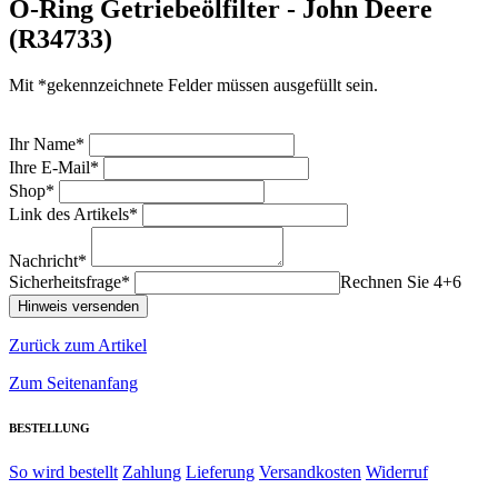
O-Ring Getriebeölfilter - John Deere
(R34733)
Mit *gekennzeichnete Felder müssen ausgefüllt sein.
Ihr Name*
Ihre E-Mail*
Shop*
Link des Artikels*
Nachricht*
Sicherheitsfrage*
Rechnen Sie 4+6
Zurück zum Artikel
Zum Seitenanfang
BESTELLUNG
So wird bestellt
Zahlung
Lieferung
Versandkosten
Widerruf